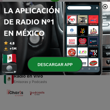
00:00
00:00
Episodios
-
2
Campeonísimo Chivas 01: Humillación en el Clásico
03 abr. 2014
DESCARGAR APP
Radio en Vivo
Emisoras y Podcasts