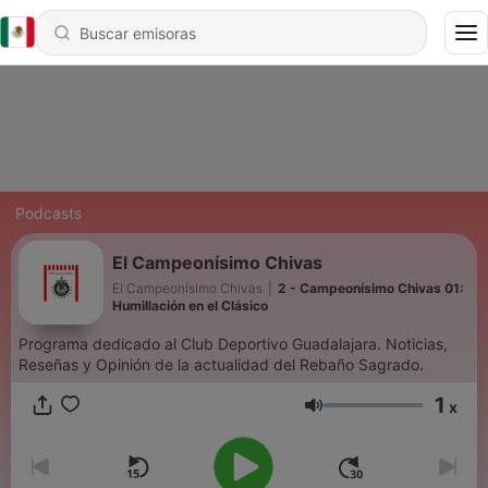
Podcasts
El Campeonísimo Chivas
El Campeonísimo Chivas
|
2 - Campeonísimo Chivas 01:
Humillación en el Clásico
Programa dedicado al Club Deportivo Guadalajara. Noticias,
Reseñas y Opinión de la actualidad del Rebaño Sagrado.
1
x
Volumen