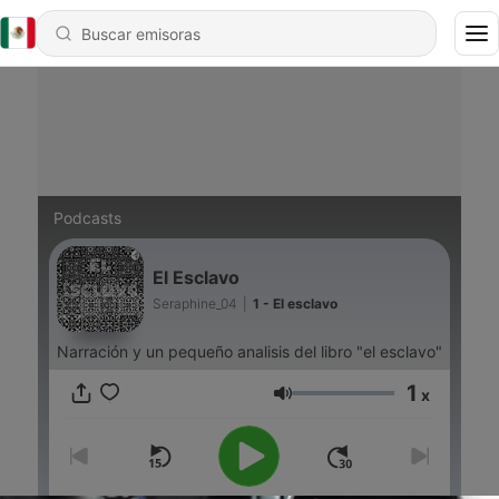
Podcasts
El Esclavo
Seraphine_04
|
1 - El esclavo
Narración y un pequeño analisis del libro "el esclavo"
1
x
Volumen