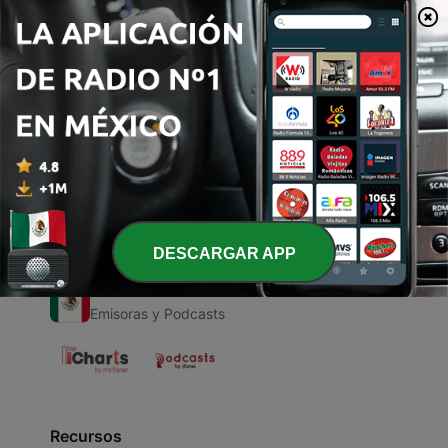
00:00
00:00
Episodios
-
1
El esclavo
12 nov. 2020
DESCARGAR APP
Radio en Vivo
Emisoras y Podcasts
Recursos