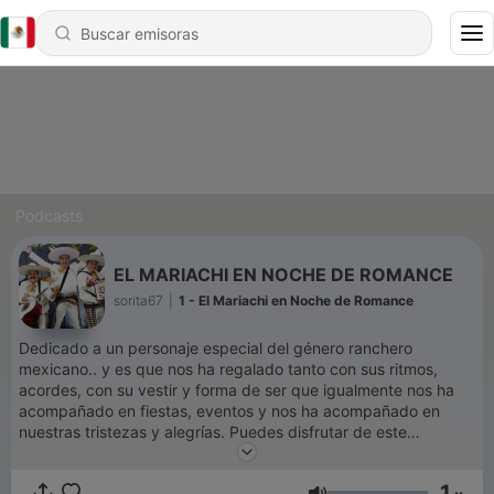
Podcasts
EL MARIACHI EN NOCHE DE ROMANCE
sorita67
|
1 - El Mariachi en Noche de Romance
Dedicado a un personaje especial del género ranchero
mexicano.. y es que nos ha regalado tanto con sus ritmos,
acordes, con su vestir y forma de ser que igualmente nos ha
acompañado en fiestas, eventos y nos ha acompañado en
nuestras tristezas y alegrías. Puedes disfrutar de este
programa y de música romántica en Soritaradio1.blogspot.com
O descarga nuestra aplicación Soritaradio Somos SoritaRadio
1