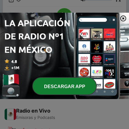
x
La radio que es para tì The radio That is for you
Volumen
00:00
00:00
Episodios
-
1
El Mariachi en Noche de Romance
27 nov. 2020
DESCARGAR APP
Radio en Vivo
Emisoras y Podcasts