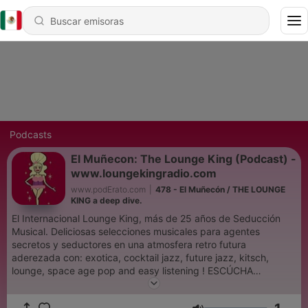
Podcasts
El Muñecon: The Lounge King (Podcast) -
www.loungekingradio.com
www.podErato.com
|
478 - El Muñecón / THE LOUNGE
KING a deep dive.
El Internacional Lounge King, más de 25 años de Seducción
Musical. Deliciosas selecciones musicales para agentes
secretos y seductores en una atmosfera retro futura
aderezada con: exotica, cocktail jazz, future jazz, kitsch,
lounge, space age pop and easy listening ! ESCÚCHA
www.loungekingradio.com TWITTER : @loungeking