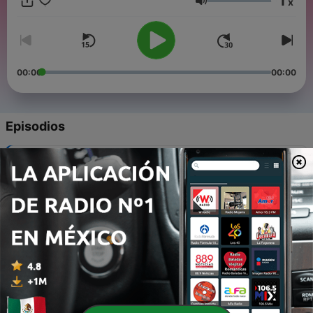
1
x
Volumen
00:00
00:00
Episodios
-
478
El Muñecón / THE LOUNGE KING a deep dive.
14 ene. 2025
-
477
El Muñecón presenta - PULQUE con Dimas. 2
04 ene. 2025
-
476
El Muñecón presenta - PULQUE con Dimas. 1
22 dic. 2024
-
475
El Lobby del Muñecón en W Radical con visitas...
02 mar. 2024