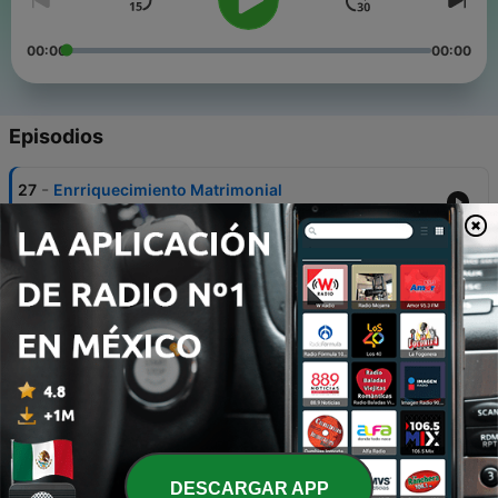
00:00
00:00
Episodios
-
27
Enrriquecimiento Matrimonial
13 abr. 2021
-
26
Conversando sobre el tema migratorio
23 feb. 2021
-
25
Conversando sobre la vacuna contra el COVID-19
06 feb. 2021
-
24
Empoderando a la comunidad Hispana
29 ago. 2020
-
23
Marriage Preparation Talk with Fr. Cahill
DESCARGAR APP