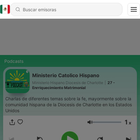
Podcasts
Ministerio Catolico Hispano
Ministerio Hispano Diocesis de Charlotte
|
27 -
Enrriquecimiento Matrimonial
Charlas de diferentes temas sobre la fe, mayormente sobre la
comunidad hispana de la Diocesis de Charlotte en los Estados
Unidos
1
x
Volumen