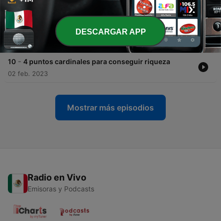
31 mayo 2023
-
11
Serie Network insights Episodio 1 Definición e
historia.
DESCARGAR APP
26 mayo 2023
-
10
4 puntos cardinales para conseguir riqueza
02 feb. 2023
Mostrar más episodios
Radio en Vivo
Emisoras y Podcasts