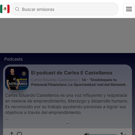
Podcasts
El podcast de Carlos E Castellanos
Carlos Eduardo Castellanos
|
14 - "Desbloquea tu
Potencial Financiero: La Oportunidad real del Network
Marketing sin azúcar" Network Insights Episodio 4
Carlos Eduardo Castellanos es una voz influyente y respetada
en materia de emprendimiento, liderazgo y desarrollo humano.
Es reconocido por su trabajo ayudando personas a lograr sus
objetivos a través del emprendimiento.
Es fundador de Tribus Team y cofundador de Tribus U donde
se ha encargado de liderar a su equipo a convertirse en un
1