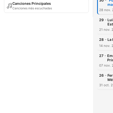
-
30
"Po
Canciones Principales
ma
Canciones más escuchadas
28 nov.
-
29
Lui
Es
21 nov. 
-
28
La 
14 nov. 
-
27
Emi
Pr
07 nov. 
-
26
Fer
Mé
31 oct. 