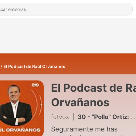
El Podcast de Raúl Orvañanos
El Podcast de R
Orvañanos
futvox
|
30 - "Pollo" Ortiz: En un principio me pegaban las criticas, ahora me valen madres
Seguramente me has