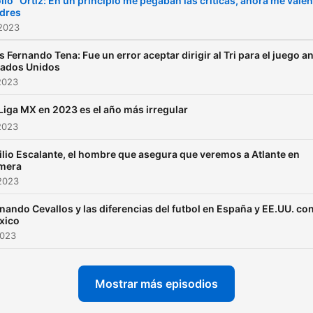
llo" Ortiz: En un principio me pegaban las criticas, ahora me valen
dres
TikTok: @nacionfutvox Twi
 2023
@nacionfutvox Facebook:
@nacionfutvox
s Fernando Tena: Fue un error aceptar dirigir al Tri para el juego a
tados Unidos
2023
Liga MX en 2023 es el año más irregular
2023
lio Escalante, el hombre que asegura que veremos a Atlante en
imera
2023
nando Cevallos y las diferencias del futbol en España y EE.UU. co
xico
2023
Mostrar más episodios