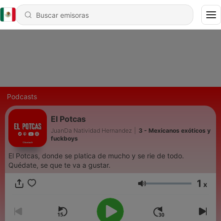
Podcasts
El Potcas
JuanDa Natividad Hernandez
|
3 - Mexicanos exóticos y
fuckboys
El Potcas, donde se platica de mucho y se rie de todo.
Quédate, se que te va a gustar.
1
x
Volumen