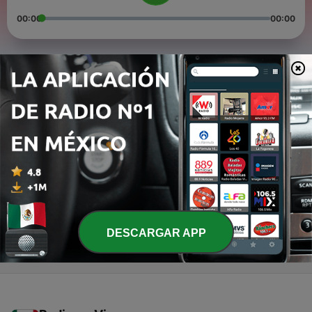
00:00
00:00
Episodios
-
3
Mexicanos exóticos y fuckboys
08 ago. 2020
-
2
Alguien que me quiere mucho me trajo este
episodio de Cancun / Hector Parra Fitness
30 jul. 2020
-
1
El ultimo grito de la cuarentena
10 jul. 2020
DESCARGAR APP