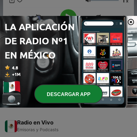
1
x
Volumen
00:00
00:00
Episodios
-
1
El Puma José Luis Rodríguez con el Trío Los
Panchos
24 ago. 2019
DESCARGAR APP
Radio en Vivo
Emisoras y Podcasts