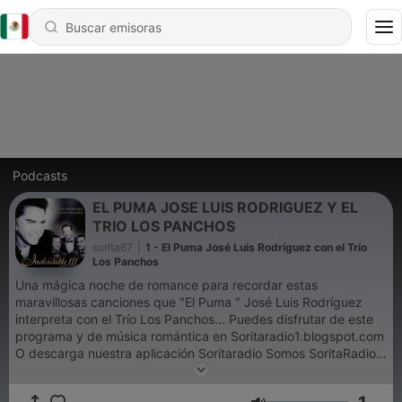
Podcasts
EL PUMA JOSE LUIS RODRIGUEZ Y EL
TRIO LOS PANCHOS
sorita67
|
1 - El Puma José Luis Rodríguez con el Trío
Los Panchos
Una mágica noche de romance para recordar estas
maravillosas canciones que "El Puma " José Luis Rodríguez
interpreta con el Trío Los Panchos... Puedes disfrutar de este
programa y de música romántica en Soritaradio1.blogspot.com
O descarga nuestra aplicación Soritaradio Somos SoritaRadio
La radio que es para tì The radio That is for you