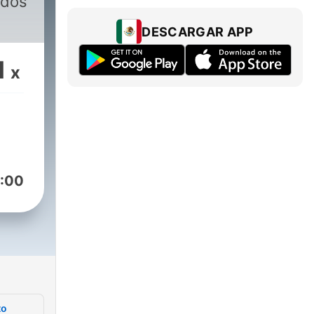
ados
DESCARGAR APP
1
x
:00
to