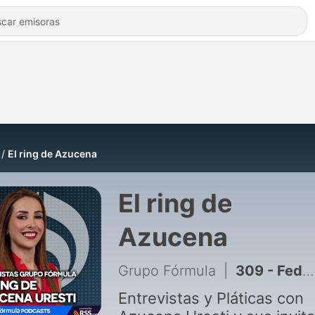
El ring de Azucena
El ring de
Azucena
Grupo Fórmula
|
309 - Federico Döring, Gibrán Ramírez y Arturo Ávila | Jueves 06 de Agosto de 2026
Entrevistas y Pláticas con