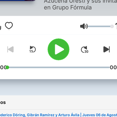
Azucena Uresti y sus invit
en Grupo Fórmula
Volumen
:00
00
ios
ederico Döring, Gibrán Ramírez y Arturo Ávila | Jueves 06 de Agos