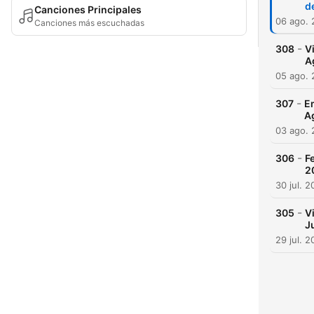
d
Canciones Principales
06 ago.
Canciones más escuchadas
-
308
V
A
05 ago.
-
307
Em
A
03 ago.
-
306
F
2
30 jul. 
-
305
V
J
29 jul. 