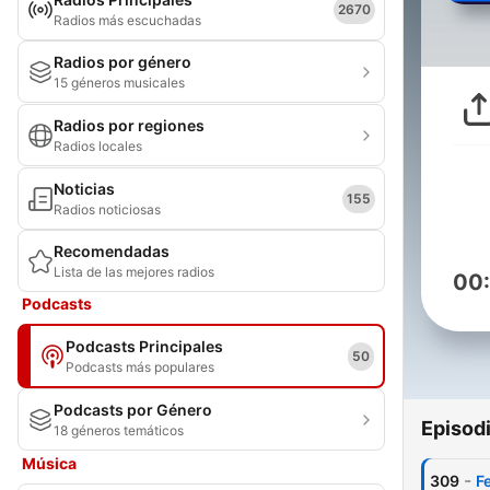
2670
Radios más escuchadas
Radios por género
15 géneros musicales
Radios por regiones
Radios locales
Noticias
155
Radios noticiosas
Recomendadas
Lista de las mejores radios
00
Podcasts
Podcasts Principales
50
Podcasts más populares
Podcasts por Género
Episod
18 géneros temáticos
Música
-
309
F