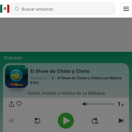
Podcasts
El Show de Chato y Cheto
Radiopolis
|
2 - El Show de Chato y Cheto con Música
E162
Humor, bromas y música de La KeBuena
1
x
Volumen