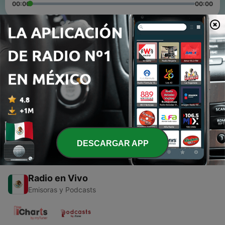
00:00
00:00
Episodios
-
2
El Show de Chato y Cheto con Música E162
31 ago. 2022
-
1
Chato y Cheto chiste
17 ago. 2021
DESCARGAR APP
Radio en Vivo
Emisoras y Podcasts