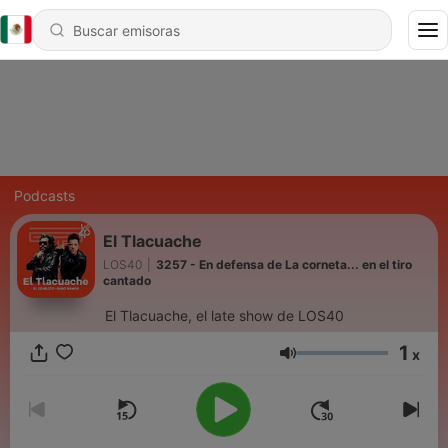
Podcasts
El Tlacuache
LOS40
|
3257 - En defensa de La corneta... en el tiro
cantado
El Tlacuache, el late show de LOS40
1
x
Volumen