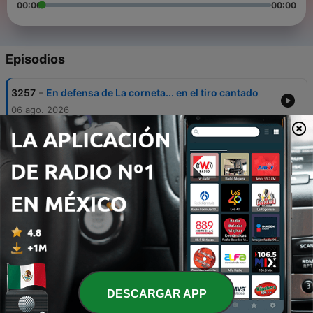
00:00
00:00
Episodios
-
3257
En defensa de La corneta... en el tiro cantado
06 ago. 2026
-
3256
No paran los tiros cantados...
04 ago. 2026
-
3255
Virgo Witch… en El Tlacuache
03 ago. 2026
-
3254
El Rincón de los Hombres Maltratados...
30 jul. 2026
-
3253
Silencio... en la Corte del Diablo
29 jul. 2026
DESCARGAR APP