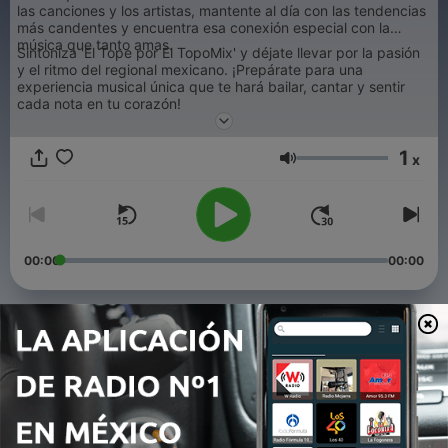
las canciones y los artistas, mantente al día con las tendencias
más candentes y encuentra esa conexión especial con la
música que tanto amas.
Sintoniza 'El Tope por El TopoMix' y déjate llevar por la pasión
y el ritmo del regional mexicano. ¡Prepárate para una
experiencia musical única que te hará bailar, cantar y sentir
cada nota en tu corazón!
1
x
Volumen
00:00
00:00
Episodios
-
284
El Tope - Entrevista con Ernesto Alejandro
04 ago. 2026