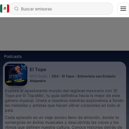
Podcasts
El Tope
MVS Radio
|
284 - El Tope - Entrevista con Ernesto
Alejandro
Explora el apasionante mundo del regional mexicano con 'El
Tope por El TopoMix', tu guía definitiva hacia lo mejor de este
género musical. Únete a nosotros mientras exploramos a fondo
las melodías y artistas que hacen vibrar corazones en todo el
país.
Cada episodio es un viaje sonoro lleno de emoción, donde te
sumergirás en éxitos musicales y descubrirás las voces y los
ritmos que definen nuestra cultura. Conoce historias detrás de