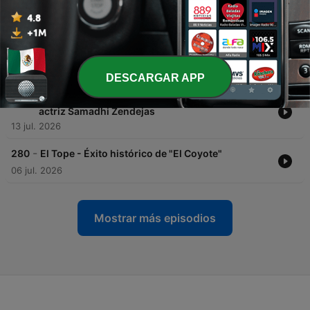
-
283
El Tope - El Bogueto en la política
28 jul. 2026
-
282
El Tope - Luis R. Conriquez de "taquero" - 18
Julio 26
20 jul. 2026
DESCARGAR APP
-
281
El Tope - Romance entre Gabito Ballesteros y la
actriz Samadhi Zendejas
13 jul. 2026
-
280
El Tope - Éxito histórico de "El Coyote"
06 jul. 2026
Mostrar más episodios