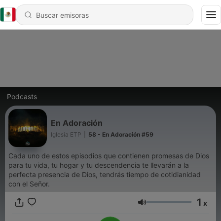
Podcasts
En Adoración
Iglesia ETP
|
58 - En Adoración #59
Cada uno de estos episodios que contienen promesas de Dios
para tu vida, tu hogar y tu descendencia te llevarán a la
perfecta presencia de Dios, tendrás tiempo de cotidianidad
con el Señor.
1
x
Volumen