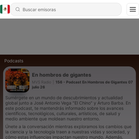
Podcasts
En hombros de gigantes
MVS Radio
|
156 - Podcast En Hombros de Gigantes 07
julio 26
Sumérgete en un mundo de descubrimientos y actualidad
global junto a José Antonio Vega "El Chino" y Arturo Barba. En
este podcast, te mantendrás informado sobre los avances
científicos, tecnológicos, culturales, artísticos, de salud y
medio ambiente que moldean nuestro entorno.
Únete a la conversación mientras exploramos los cambios que
la ciencia y la tecnología traen a nuestras vidas y sociedad, y
cómo estas influencias impactan nuestro mundo. Además,