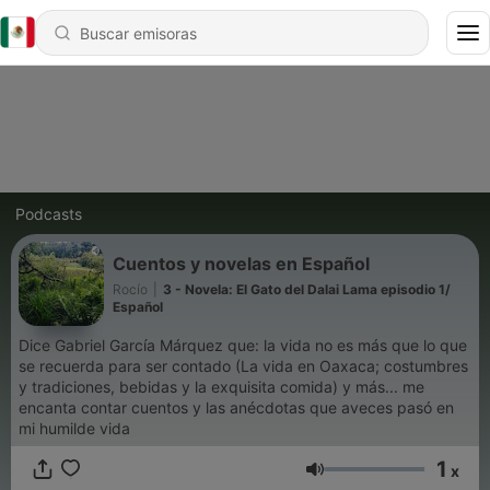
Podcasts
Cuentos y novelas en Español
Rocío
|
3 - Novela: El Gato del Dalai Lama episodio 1/
Español
Dice Gabriel García Márquez que: la vida no es más que lo que
se recuerda para ser contado (La vida en Oaxaca; costumbres
y tradiciones, bebidas y la exquisita comida) y más... me
encanta contar cuentos y las anécdotas que aveces pasó en
mi humilde vida
1
x
Volumen