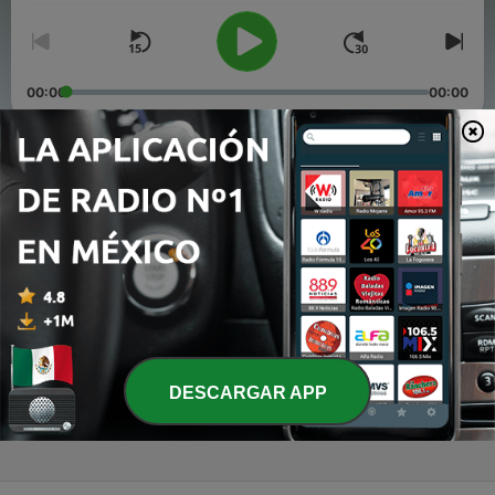
00:00
00:00
Episodios
-
3
Novela: El Gato del Dalai Lama episodio 1/ Español
02 jun. 2025
-
2
La pintura del atardecer
29 mayo 2025
-
1
Cuento: El oso que no lo era
DESCARGAR APP
09 ago. 2020