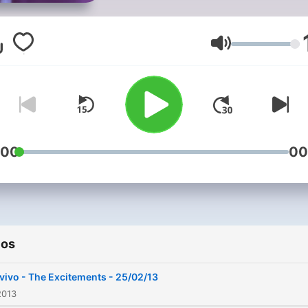
directo.
Volumen
:00
00
ios
vivo - The Excitements - 25/02/13
2013