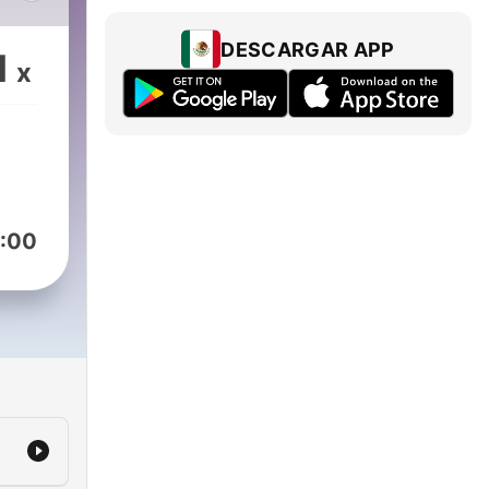
DESCARGAR APP
1
x
:00