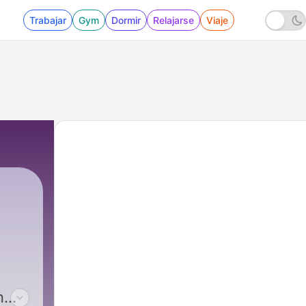
Trabajar
Gym
Dormir
Relajarse
Viaje
n