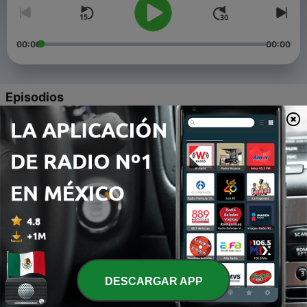
00:00
00:00
Episodios
-
10
Ey3 Especial Frikiverso 1/2
01 sep. 2016
-
9
Ey3 Piloto 4 "Distopías"
10 ago. 2016
-
8
Ey3 Piloto 3 "Tecnologías del Presente"
29 jul. 2016
-
7
Ensayo y 3rror Piloto 2 "El Verano"
09 jul. 2016
DESCARGAR APP
-
6
Ey3 Piloto 1 Especial E3