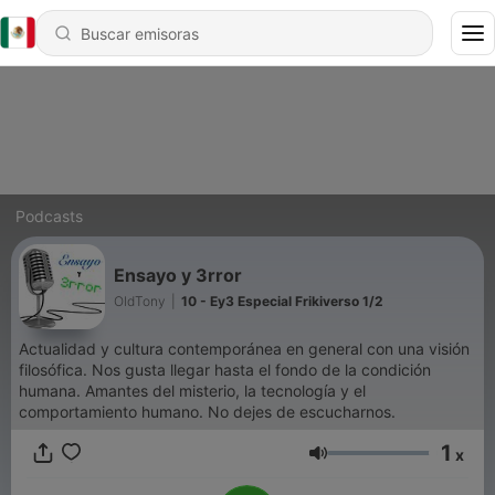
Podcasts
Ensayo y 3rror
OldTony
|
10 - Ey3 Especial Frikiverso 1/2
Actualidad y cultura contemporánea en general con una visión
filosófica. Nos gusta llegar hasta el fondo de la condición
humana. Amantes del misterio, la tecnología y el
comportamiento humano. No dejes de escucharnos.
1
x
Volumen