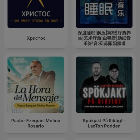
深度睡眠|解压|冥想|疗愈养
Христос
生|艺术疗愈|白噪音|助眠音
乐|轻音乐|苏阳阳频道
Pastor Ezequiel Molina
Spökjakt På Riktigt –
Rosario
LaxTon Podden