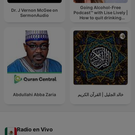
Going Alcohol-Free
Dr. J Vernon McGee on
Podcast™ with Lise Lively |
SermonAudio
How to quit drinking
alcohol
Abdullahi Abba Zaria
خالد الجليل | القرآن الكريم
Radio en Vivo