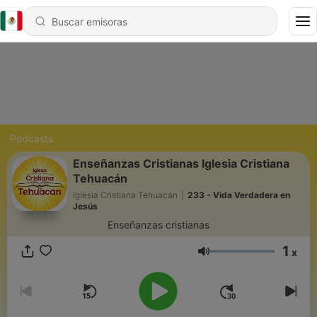
Podcasts
Enseñanzas Cristianas Iglesia Cristiana
Tehuacán
Iglesia Cristiana Tehuacán
|
233 - Vida Verdadera en
Jesús
Enseñanzas cristianas
1
x
Volumen