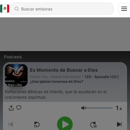
Podcasts
Es Momento de Buscar a Dios
Pastor Diac. Alberto Hernandez
|
120 - Episodio 120 |
¿Una iglesia temerosa de Dios?
Reflexiones Bíblicas de Interés, que te ayudarán en el
crecimiento espiritual.
1
x
Volumen