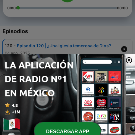
00:00
00:00
Episodios
-
120
Episodio 120 | ¿Una iglesia temerosa de Dios?
04 ago. 2025
-
119
Episodio 119 | ¿Qué define nuestra fe?
22 jul. 2025
-
118
Episodio 118 | Renovando nuestro primer amor
30 jun. 2025
-
117
Episodio 116 | Ninguno puede servir a dos
Señores
24 jun. 2025
-
116
Episodio 116 | La Esperanza, promesa de Dios
DESCARGAR APP
16 jun. 2025