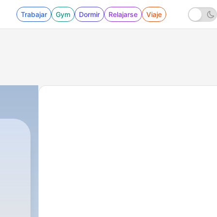
Trabajar
Gym
Dormir
Relajarse
Viaje
|
2 - Raízes do Racismo.