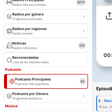
2670
Radios más escuchadas
Radios por género
15 géneros musicales
Radios por regiones
Radios locales
Noticias
155
Radios noticiosas
00
Recomendadas
Lista de las mejores radios
Podcasts
Podcasts Principales
50
Podcasts más populares
Episod
Podcasts por Género
18 géneros temáticos
-
2
Raíz
Música
16 jun. 