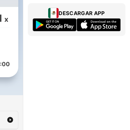
DESCARGAR APP
1
x
:00