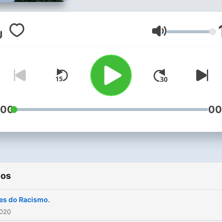
Volumen
:00
00
ios
es do Racismo.
2020