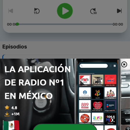
00:00
00:00
Episodios
-
20
La Reina Roja - El Control
26 nov. 2020
-
19
El Sombrerero - La Mente
10 nov. 2020
-
18
La Oruga - El conocimiento personal
15 oct. 2020
-
17
Los Gemelos - La Duda
27 sep. 2020