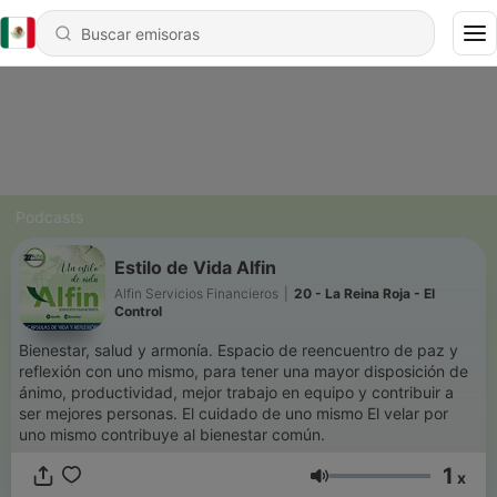
Podcasts
Estilo de Vida Alfin
Alfin Servicios Financieros
|
20 - La Reina Roja - El
Control
Bienestar, salud y armonía. Espacio de reencuentro de paz y
reflexión con uno mismo, para tener una mayor disposición de
ánimo, productividad, mejor trabajo en equipo y contribuir a
ser mejores personas. El cuidado de uno mismo El velar por
uno mismo contribuye al bienestar común.
1
x
Volumen