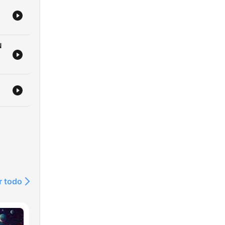
N
r todo