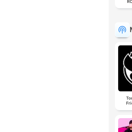
R
To
Fr