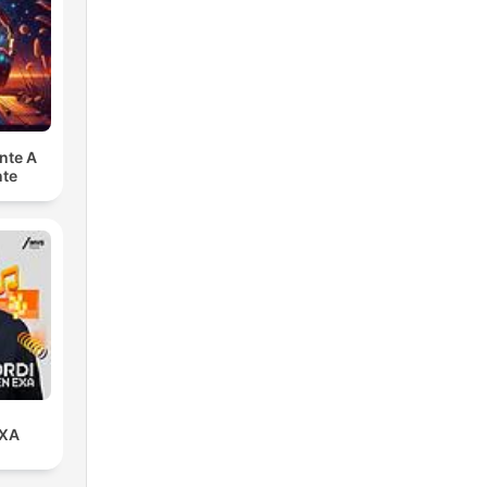
nte A
nte
EXA