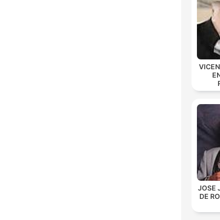
VICE
E
JOSE 
DE R