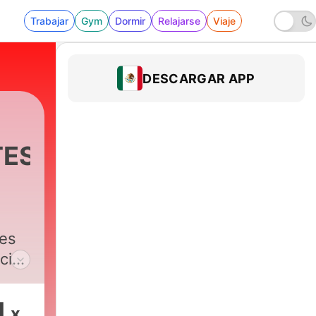
Trabajar
Gym
Dormir
Relajarse
Viaje
DESCARGAR APP
TES
es
cial
1
x