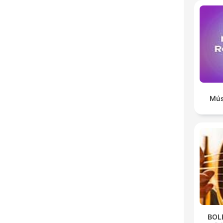
Mús
BOL