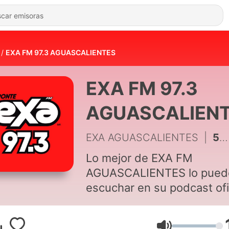
EXA FM 97.3 AGUASCALIENTES
EXA FM 97.3
AGUASCALIEN
EXA AGUASCALIENTES
|
58 - TANTITA MADRE - LA MAÑANEXA VIERNES 04 DE MARZO
Lo mejor de EXA FM
AGUASCALIENTES lo pued
escuchar en su podcast ofi
y al aire en el 97.3 de tu radio.
#PonteEXA