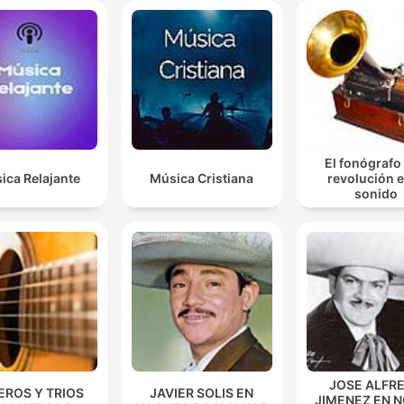
El fonógrafo
ica Relajante
Música Cristiana
revolución e
sonido
JOSE ALFR
EROS Y TRIOS
JAVIER SOLIS EN
JIMENEZ EN 