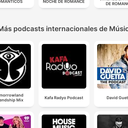
OMANTICOS
NOCHE DE ROMANCE
DE ROMAN
Más podcasts internacionales de Músi
morrowland
Kafa Radyo Podcast
David Guet
iendship Mix