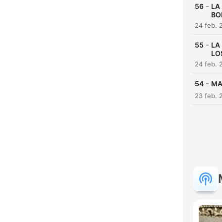
-
56
LA
BO
24 feb. 
-
55
LA
LO
24 feb. 
-
54
MA
23 feb. 