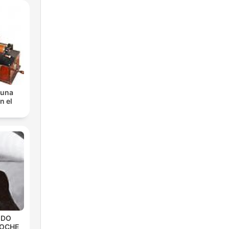
 una
n el
EDO
NOCHE