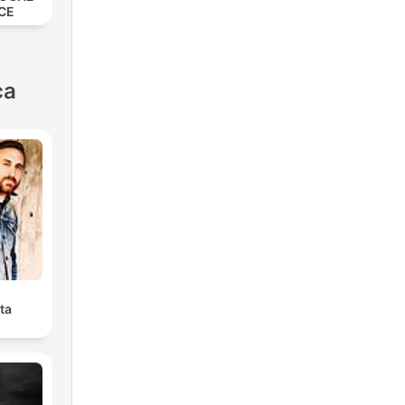
CE
ca
ta