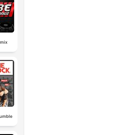
emix
Rumble