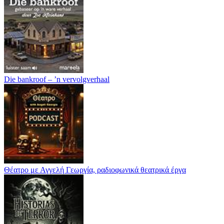
Die bankroof – ’n vervolgverhaal
Θέατρο με Αγγελή Γεωργία, ραδιοφωνικά θεατρικά έργα