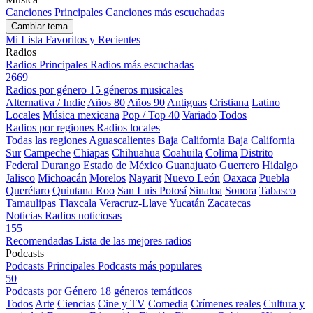
Canciones Principales
Canciones más escuchadas
Cambiar tema
Mi Lista
Favoritos y Recientes
Radios
Radios Principales
Radios más escuchadas
2669
Radios por género
15 géneros musicales
Alternativa / Indie
Años 80
Años 90
Antiguas
Cristiana
Latino
Locales
Música mexicana
Pop / Top 40
Variado
Todos
Radios por regiones
Radios locales
Todas las regiones
Aguascalientes
Baja California
Baja California
Sur
Campeche
Chiapas
Chihuahua
Coahuila
Colima
Distrito
Federal
Durango
Estado de México
Guanajuato
Guerrero
Hidalgo
Jalisco
Michoacán
Morelos
Nayarit
Nuevo León
Oaxaca
Puebla
Querétaro
Quintana Roo
San Luis Potosí
Sinaloa
Sonora
Tabasco
Tamaulipas
Tlaxcala
Veracruz-Llave
Yucatán
Zacatecas
Noticias
Radios noticiosas
155
Recomendadas
Lista de las mejores radios
Podcasts
Podcasts Principales
Podcasts más populares
50
Podcasts por Género
18 géneros temáticos
Todos
Arte
Ciencias
Cine y TV
Comedia
Crímenes reales
Cultura y