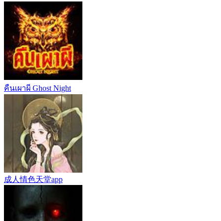
คืนเผาผี Ghost Night
成人情色天堂app