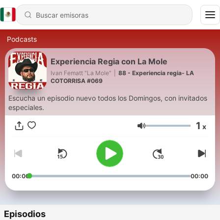
Podcasts
Experiencia Regia con La Mole
Ivan Fematt "La Mole"
|
88 - Experiencia regia- LA
COTORRISA #069
Escucha un episodio nuevo todos los Domingos, con invitados
especiales.
1
x
Volumen
00:00
00:00
Episodios