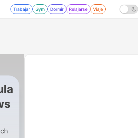
Trabajar
Gym
Dormir
Relajarse
Viaje
ula
ws
ach