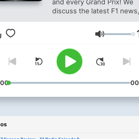
and every Grand Prix! We
discuss the latest F1 news
review races and answer y
questions!
Volumen
:00
00
ios