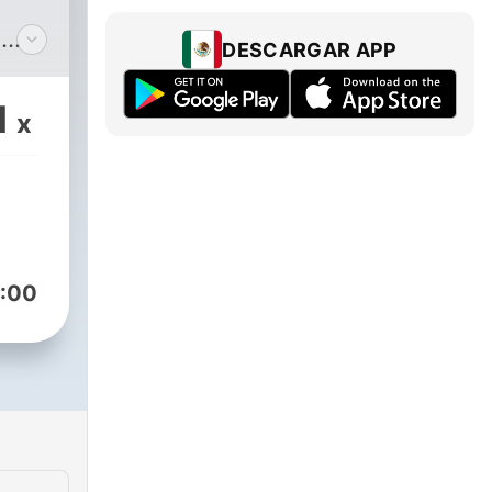
,
DESCARGAR APP
our
1
x
:00