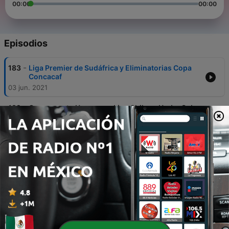
00:00
00:00
Episodios
-
183
Liga Premier de Sudáfrica y Eliminatorias Copa
Concacaf
03 jun. 2021
-
182
Campeonato Uruguayo, Liga Chilena,Under Sub
21,Premier Ligue Nigeria y 1Div Congo
02 jun. 2021
-
181
Brasilerao, Eliteserien, Liga Pro Ecuador, 1ra Div
Ghana y Liga Mx
31 mayo 2021
-
180
Liga Checa De Fútbol, League of Ireland Premier
Division, Virslīga y UEFA Champions Ligue
30 mayo 2021
-
179
UEFA Europa Ligue, Liga Japonesa J1, Divizia