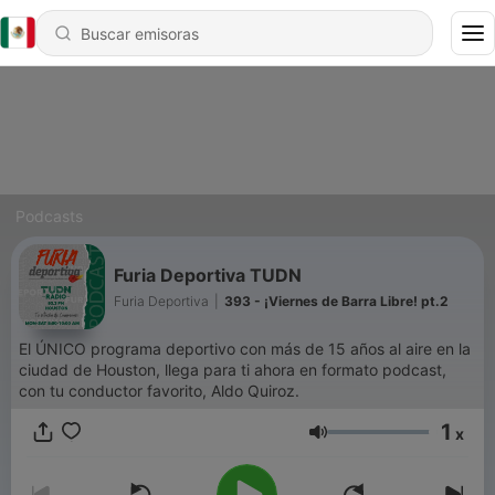
Podcasts
Furia Deportiva TUDN
Furia Deportiva
|
393 - ¡Viernes de Barra Libre! pt.2
El ÚNICO programa deportivo con más de 15 años al aire en la
ciudad de Houston, llega para ti ahora en formato podcast,
con tu conductor favorito, Aldo Quiroz.
1
x
Volumen