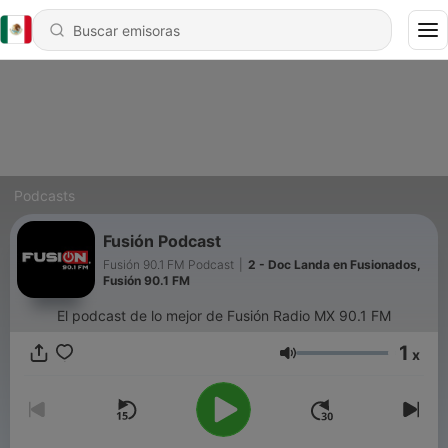
Podcasts
Fusión Podcast
Fusión 90.1 FM Podcast
|
2 - Doc Landa en Fusionados,
Fusión 90.1 FM
El podcast de lo mejor de Fusión Radio MX 90.1 FM
1
x
Volumen