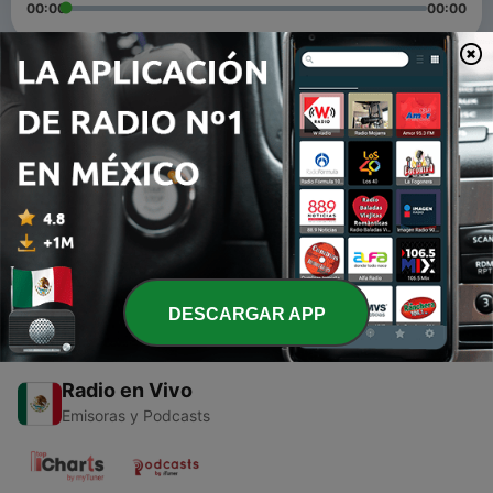
00:00
00:00
Episodios
-
2
Doc Landa en Fusionados, Fusión 90.1 FM
04 jun. 2021
-
1
Día de las Madres (Fusiona tu armonía)
10 mayo 2021
DESCARGAR APP
Radio en Vivo
Emisoras y Podcasts