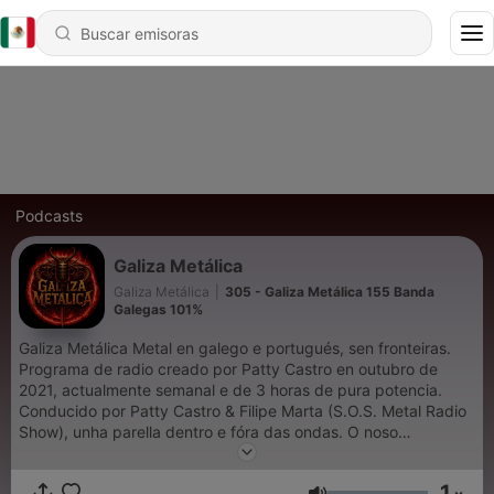
Podcasts
Galiza Metálica
Galiza Metálica
|
305 - Galiza Metálica 155 Banda
Galegas 101%
Galiza Metálica Metal en galego e portugués, sen fronteiras.
Programa de radio creado por Patty Castro en outubro de
2021, actualmente semanal e de 3 horas de pura potencia.
Conducido por Patty Castro & Filipe Marta (S.O.S. Metal Radio
Show), unha parella dentro e fóra das ondas. O noso
obxectivo: dar visibilidade ao metal galego, ibérico e
latinoamericano, fusionando culturas e linguas. Destacamos
1