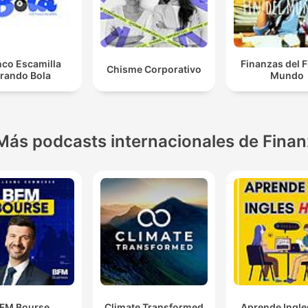
nco Escamilla
Finanzas del F
Chisme Corporativo
irando Bola
Mundo
Más podcasts internacionales de Fina
FM Bourse
Climate Transformed
Aprende Ingle