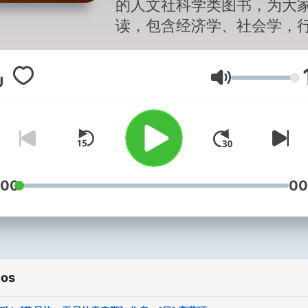
的人文社科学类图书，为大
读，包含经济学、社会学，
学等，偶尔也会为大家播文
品。希望所有听众，都能再
Volumen
中成长。每天更新两本。本
都是原创，其他地方听不到
谢谢大家，记得点关注。有
的书也可以写在专辑评论区
播可以给你录哦~
:00
00
ios