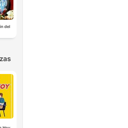
in del
nzas
s Hoy