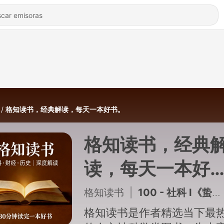
格知读书，经典解读，每天一本好书。
格知读书，经典
读，每天一本好
书。
格知读书
|
100 - 社科 I《蛰居族：无尽的青春期》作者：[日] 斋藤环
格知读书是作者精选当下最