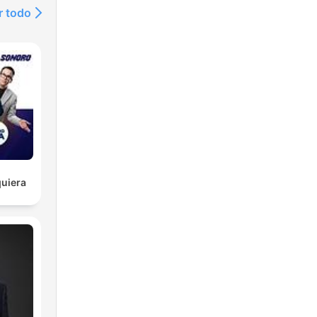
r todo
uiera