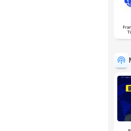
Fra
T
B