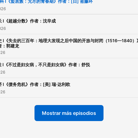
科 I《蛰居族：无尽的青春期》作者：[日] 斋藤环
2026
长 I《超越分数》作者：沈辛成
2026
史 I《失去的三百年：地理大发现之后中国的开放与封闭（1516—1840）
者：郭建龙
026
性 I《不过是妇女病，不只是妇女病》作者：舒悦
026
济 I《债务危机》作者：[美] 瑞·达利欧
026
Mostrar más episodios