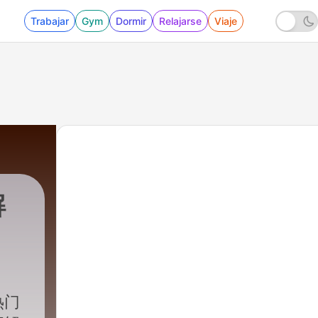
Trabajar
Gym
Dormir
Relajarse
Viaje
解
热门