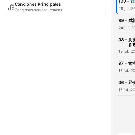
-
100
社
Canciones Principales
29 jul. 
Canciones más escuchadas
-
99
成
24 jul. 
-
98
历
作
19 jul. 2
-
97
女
16 jul. 2
-
96
经
15 jul. 2