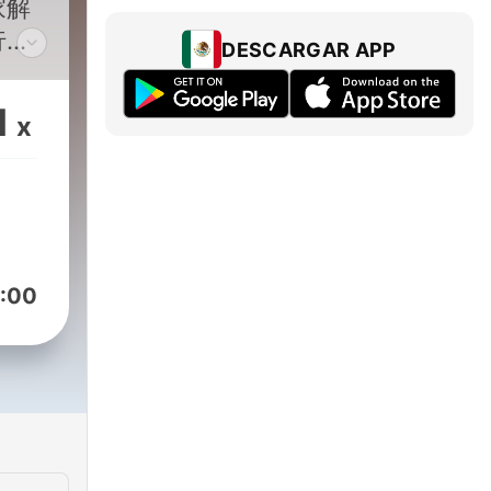
家解
行为
DESCARGAR APP
学作
格知
1
x
节目
哦。
想听
，主
:00