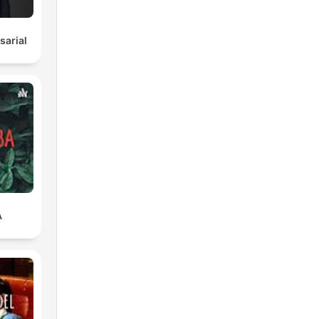
arial
A