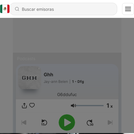
Podcasts
Ghh
Jay-ann Belen
|
1 - Dfg
G6ddufuc
1
x
Volumen