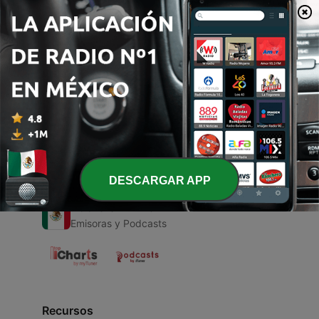
00:00
00:00
Episodios
-
1
Dfg
21 abr. 2021
DESCARGAR APP
Radio en Vivo
Emisoras y Podcasts
Recursos