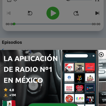
x
"Schola Gregoriana Hispalensis":
Volumen
https://www.facebook.com/groups/scholagh/
00:00
00:00
Episodios
-
107
Santiago siempre llega en vacaciones
04 ago. 2026
-
106
90- La Virgen del Carmen
02 jul. 2026
-
105
89- Tiempos difíciles...
18 jun. 2026
-
104
88- Maitines
04 jun. 2026