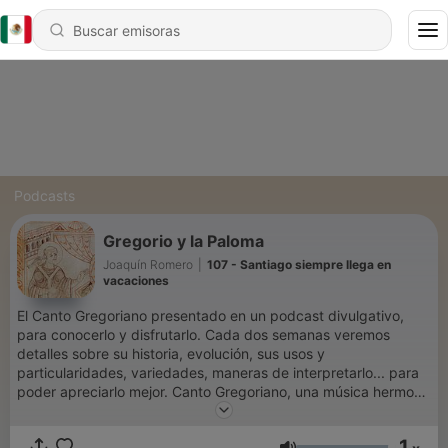
Podcasts
Gregorio y la Paloma
Joaquín Romero
|
107 - Santiago siempre llega en
vacaciones
El Canto Gregoriano presentado en un podcast divulgativo,
para conocerlo y disfrutarlo. Cada dos semanas veremos
detalles sobre su historia, evolución, sus usos y
particularidades, variedades, maneras de interpretarlo... para
poder apreciarlo mejor. Canto Gregoriano, una música hermosa
y milenaria. Pongo mi larga experiencia al servicio de los que
quieran acercarse y disfrutar del Soy Joaquín, miembro de la
1