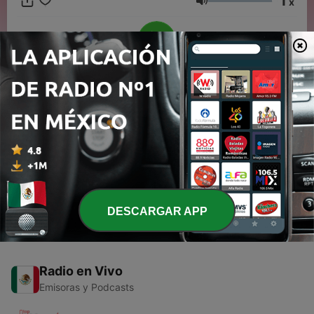
1
x
tì The radio That is for you
Volumen
00:00
00:00
Episodios
-
2
GRUPOS ROMANTICOS DE LOS AÑOS 60 y 70
15 ago. 2018
DESCARGAR APP
Radio en Vivo
Emisoras y Podcasts