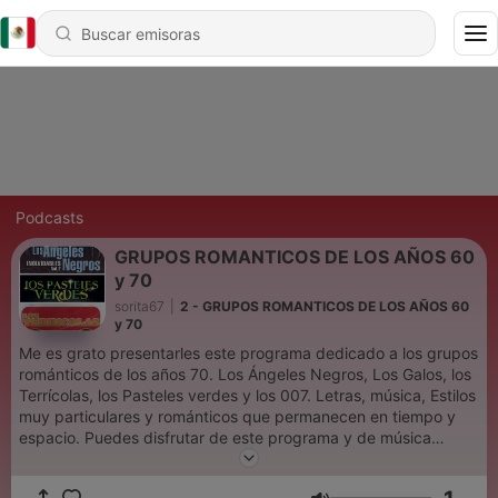
Podcasts
GRUPOS ROMANTICOS DE LOS AÑOS 60
y 70
sorita67
|
2 - GRUPOS ROMANTICOS DE LOS AÑOS 60
y 70
Me es grato presentarles este programa dedicado a los grupos
románticos de los años 70. Los Ángeles Negros, Los Galos, los
Terrícolas, los Pasteles verdes y los 007. Letras, música, Estilos
muy particulares y románticos que permanecen en tiempo y
espacio. Puedes disfrutar de este programa y de música
romántica en Soritaradio1.blogspot.com O descarga nuestra
aplicación Soritaradio Somos SoritaRadio La radio que es para