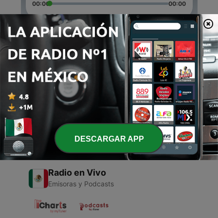
00:00
00:00
Episodios
-
2
Jonh F Kenedy
04 mar. 2021
-
1
Guerrero
01 mar. 2021
DESCARGAR APP
Radio en Vivo
Emisoras y Podcasts