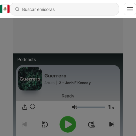
Podcasts
Guerrero
Arturo
|
2 - Jonh F Kenedy
Ready
1
x
Volumen