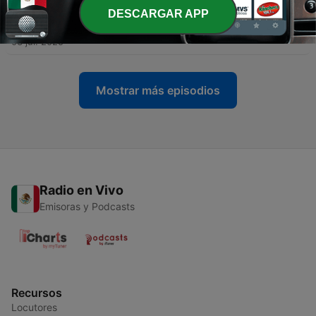
-
DESCARGAR APP
28
T2 EP#19 Mario Castelnuovo-Tedesco: Los
Caprichos de Goya por Zoran Dukic
03 jul. 2025
Mostrar más episodios
Radio en Vivo
Emisoras y Podcasts
Recursos
Locutores