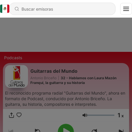
Podcasts
Guitarras del Mundo
Antonio Briceño
|
32 - Hablamos con Laura Mazón
Franqui, la guitarra y su historia
El reconocido programa radial "Guitarras del Mundo", ahora en
formato de Podcast, conducido por Antonio Briceño. La
guitarra, su historia, compositores e interpretes.
1
x
Volumen