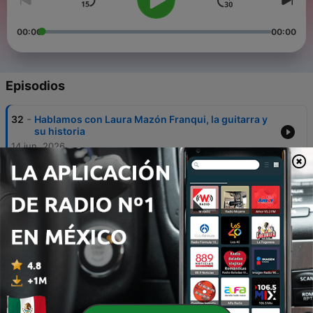
00:00
00:00
Episodios
-
32
Hablamos con Laura Mazón Franqui, la guitarra y
su historia
14 jun. 2026
-
31
Ep.21 T.2 - Rodrigo Riera: la parábola de la tierra
16 oct. 2025
-
30
T2 #Ep20 Sharin Isbin, entrevista exclusiva y su
album Guitar Passions
03 sep. 2025
-
29
T2 #Ep.9 Entrevista exclusiva a David Russell por
Antonio Briceño
22 mar. 2025