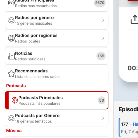
2670
Radios más escuchadas
Radios por género
15 géneros musicales
Radios por regiones
Radios locales
Noticias
155
Radios noticiosas
00
Recomendadas
Lista de las mejores radios
Podcasts
Podcasts Principales
50
Podcasts más populares
Episod
Podcasts por Género
18 géneros temáticos
-
177
Ha
Música
Fri, 7 A