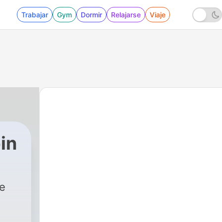
Trabajar
Gym
Dormir
Relajarse
Viaje
in
ue