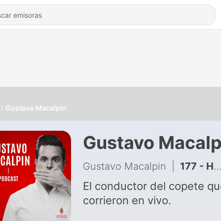
Gustavo Macalpin
Gustavo Macalp
Gustavo Macalpin
|
177 - Harfuch PRESIDENTE: Donald Trump ya tiene CANDIDATO
El conductor del copete q
corrieron en vivo.