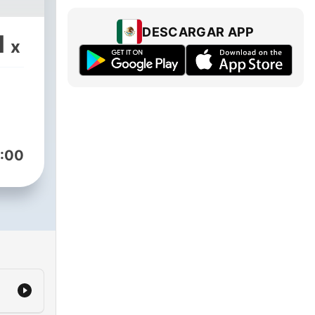
DESCARGAR APP
1
x
:00