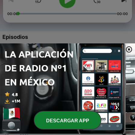
00:00
00:00
Episodios
-
5
EP 4. Mi búsqueda
17 nov. 2021
-
4
EP 3. La columna vertebral
17 nov. 2021
-
3
EP 2. Una ruina total
16 nov. 2021
-
2
EP 1. Tus alas que son las mías
16 nov. 2021
DESCARGAR APP
-
1
Tráiler