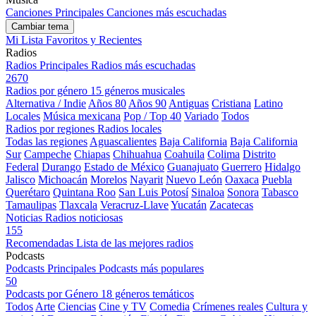
Canciones Principales
Canciones más escuchadas
Cambiar tema
Mi Lista
Favoritos y Recientes
Radios
Radios Principales
Radios más escuchadas
2670
Radios por género
15 géneros musicales
Alternativa / Indie
Años 80
Años 90
Antiguas
Cristiana
Latino
Locales
Música mexicana
Pop / Top 40
Variado
Todos
Radios por regiones
Radios locales
Todas las regiones
Aguascalientes
Baja California
Baja California
Sur
Campeche
Chiapas
Chihuahua
Coahuila
Colima
Distrito
Federal
Durango
Estado de México
Guanajuato
Guerrero
Hidalgo
Jalisco
Michoacán
Morelos
Nayarit
Nuevo León
Oaxaca
Puebla
Querétaro
Quintana Roo
San Luis Potosí
Sinaloa
Sonora
Tabasco
Tamaulipas
Tlaxcala
Veracruz-Llave
Yucatán
Zacatecas
Noticias
Radios noticiosas
155
Recomendadas
Lista de las mejores radios
Podcasts
Podcasts Principales
Podcasts más populares
50
Podcasts por Género
18 géneros temáticos
Todos
Arte
Ciencias
Cine y TV
Comedia
Crímenes reales
Cultura y