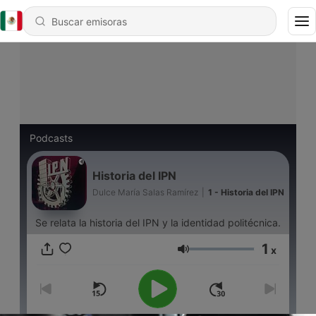
Podcasts
Historia del IPN
Dulce María Salas Ramírez
|
1 - Historia del IPN
Se relata la historia del IPN y la identidad politécnica.
1
x
Volumen