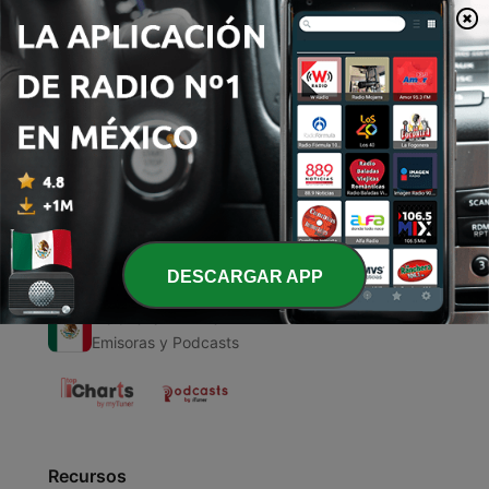
00:00
00:00
Episodios
-
1
Historia del IPN
17 jul. 2020
DESCARGAR APP
Radio en Vivo
Emisoras y Podcasts
Recursos