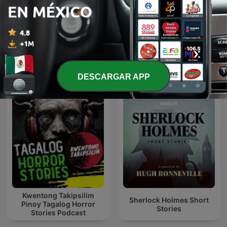
Relatos por Santiago
Kalimán | 10 La Atlántida
Segovia
La Ciudad Perdida - 1966
Más podcasts internacionales de Ficción
DESCARGAR APP
Kwentong Takipsilim
Sherlock Holmes Short
Pinoy Tagalog Horror
Stories
Stories Podcast