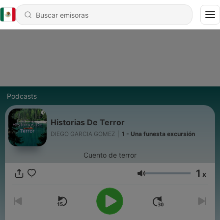
Podcasts
Historias De Terror
DIEGO GARCIA GOMEZ
|
1 - Una funesta excursión
Cuento de terror
1
x
Volumen