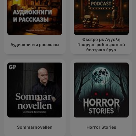
Θέατρο με Αγγελή
Аудиокниги и рассказы
Γεωργία, ραδιοφωνικά
θεατρικά έργα
Sommarnovellen
Horror Stories