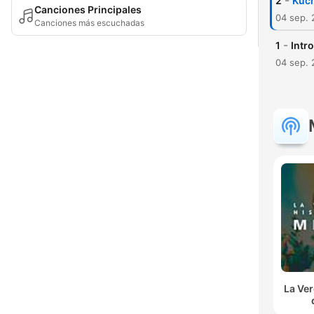
-
2
Kuc
Canciones Principales
04 sep.
Canciones más escuchadas
-
1
Intro
04 sep.
La Ver