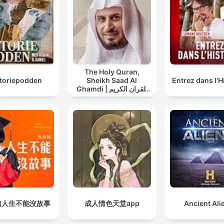
The Holy Quran,
storiepodden
Sheikh Saad Al
Entrez dans l'H
Ghamdi | القران الكريم
سعد الغامدي
如人生不能沒故事
成人情色天堂app
Ancient Ali