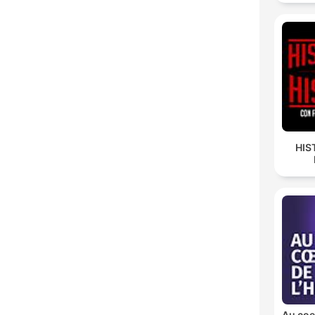
HIS
Au coeu