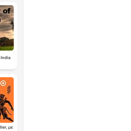
 India
ler, με