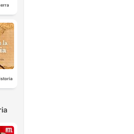
uerra
istoria
ria