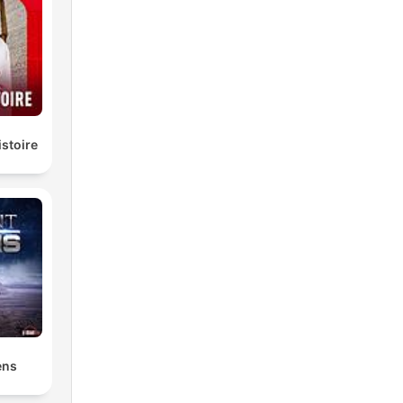
istoire
ens