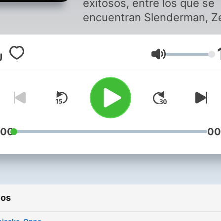
exitosos, entre los que se
encuentran Slenderman, Z
Momo, Laughing Jack, o
Kuchisake-Onna. Prepárate
Volumen
para pasar un rato
escalofriante con estos
creepypastas que te atrap
para no soltarte jamás.
:00
00
ios