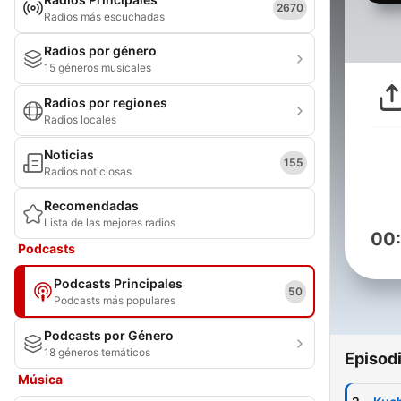
2670
Radios más escuchadas
Radios por género
15 géneros musicales
Radios por regiones
Radios locales
Noticias
155
Radios noticiosas
Recomendadas
Lista de las mejores radios
00
Podcasts
Podcasts Principales
50
Podcasts más populares
Podcasts por Género
18 géneros temáticos
Episod
Música