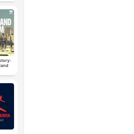
story:
sland