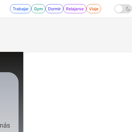
Trabajar
Gym
Dormir
Relajarse
Viaje
 más