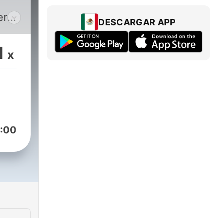
ero,
DESCARGAR APP
1
x
arán
:00