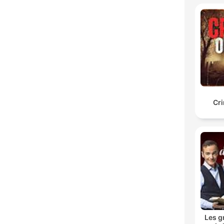
Cr
Les g