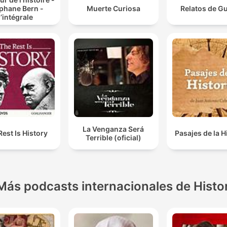
phane Bern -
Muerte Curiosa
Relatos de G
l’intégrale
La Venganza Será
Rest Is History
Pasajes de la H
Terrible (oficial)
Más podcasts internacionales de Histo