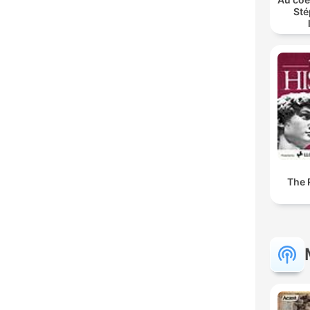
Sté
The 