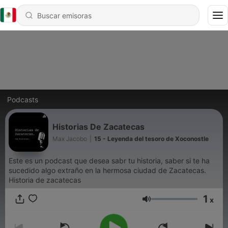
Podcasts
Historias De Zacatecas
Max Jacobo
|
15 - Leyenda del tesoro de Xoconostle
Este es un podcast que desea sabr tu historia, saber si te ha
sucedido algo extraño en la hermosa ciudad de Zacatecas.
Historia de zacatecas
1
x
Volumen