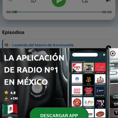
00:00
00:00
Episodios
-
15
Leyenda del tesoro de Xoconostle
15 mar. 2022
-
14
Leyenda de la confesión de ultratumba
01 mar. 2022
-
13
Leyenda del árbol de amor
21 feb. 2022
-
12
Leyenda de la calle de las 3 cruces
14 feb. 2022
-
11
Leyenda de la calle de los perros
DESCARGAR APP