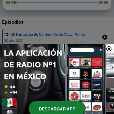
00:00
00:00
Episodios
-
12
El Fantasma de Canterville de Óscar Wilde
30 abr. 2021
-
11
El Grufaló
06 abr. 2021
-
10
Murmullos bajo mi cama.
29 mar. 2021
-
9
Cómo Reconocer a un Monstruo
24 mar. 2021
-
8
Historias de Fantasmas de Charles Dickens, Cuarta
Historia
DESCARGAR APP
16 mar. 2021