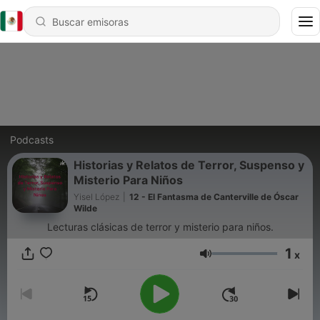
Podcasts
Historias y Relatos de Terror, Suspenso y
Misterio Para Niños
Yisel López
|
12 - El Fantasma de Canterville de Óscar
Wilde
Lecturas clásicas de terror y misterio para niños.
1
x
Volumen