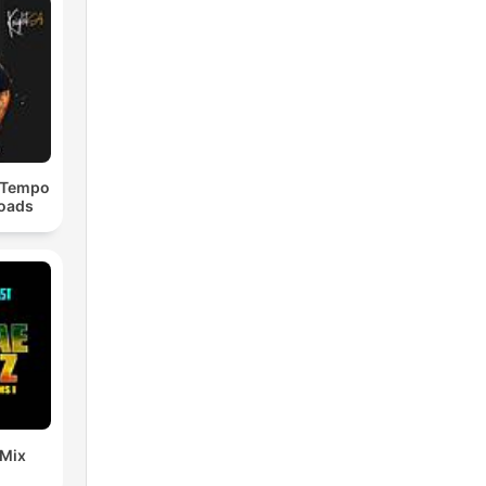
dTempo
loads
 Mix