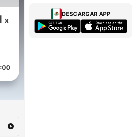
DESCARGAR APP
1
x
:00