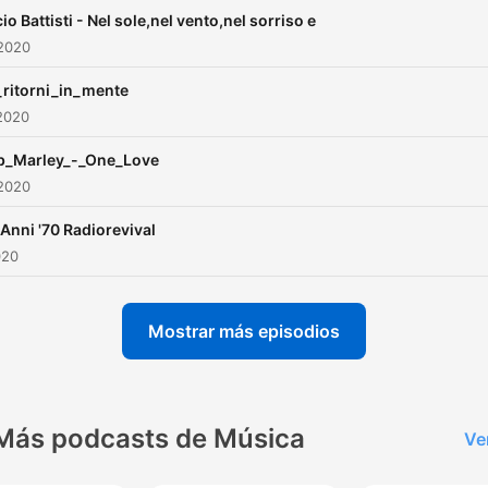
io Battisti - Nel sole,nel vento,nel sorriso e
 2020
ritorni_in_mente
2020
b_Marley_-_One_Love
 2020
 Anni '70 Radiorevival
020
Mostrar más episodios
Más podcasts de Música
Ve