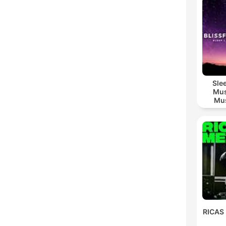
Sle
Mus
Mus
M
RICAS