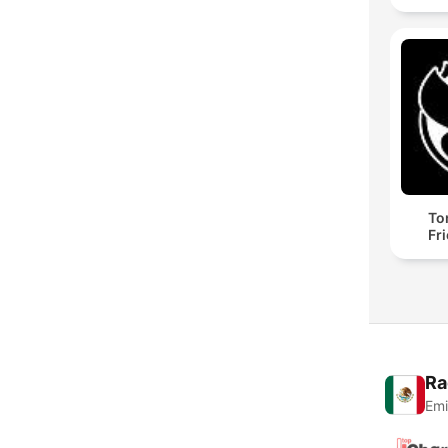
To
Fr
Ra
Emi