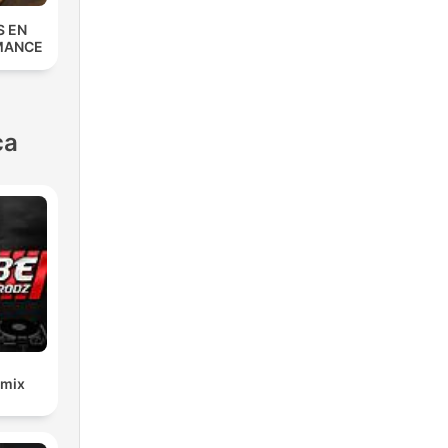
S EN
MANCE
ca
emix