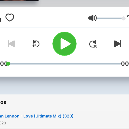
Volumen
:00
00
ios
n Lennon - Love (Ultimate Mix) (320)
2020