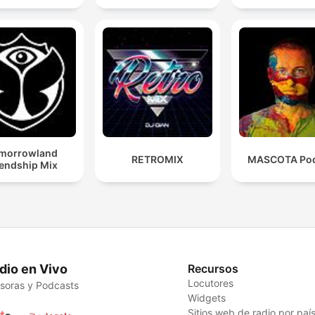
morrowland
RETROMIX
MASCOTA Pod
iendship Mix
dio en Vivo
Recursos
Locutores
soras y Podcasts
Widgets
Sitios web de radio por paí