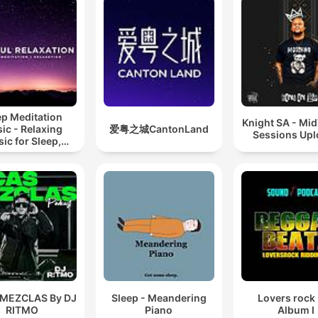
ep Meditation
Knight SA - Mi
ic - Relaxing
爱粤之城CantonLand
Sessions Up
ic for Sleep,
editation &
Relaxation
 MEZCLAS By DJ
Sleep - Meandering
Lovers rock
RITMO
Piano
Album I