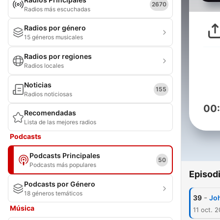
2670
Radios más escuchadas
Radios por género
15 géneros musicales
Radios por regiones
Radios locales
Noticias
155
Radios noticiosas
00
Recomendadas
Lista de las mejores radios
Podcasts
Podcasts Principales
50
Podcasts más populares
Episod
Podcasts por Género
18 géneros temáticos
-
39
Joh
Música
11 oct. 