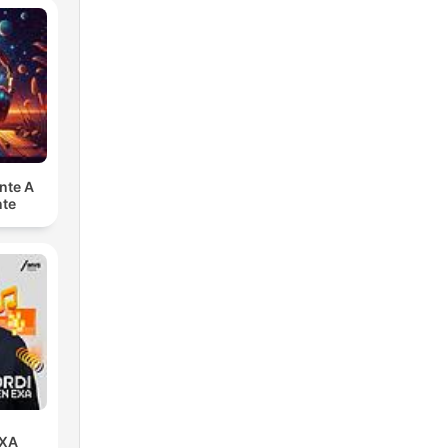
nte A
nte
EXA