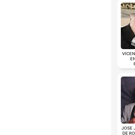
VICE
E
JOSE 
DE R