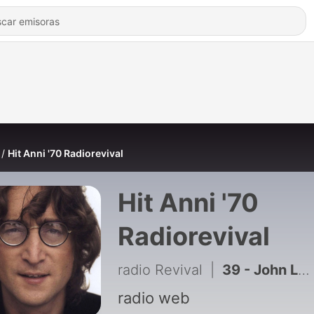
Hit Anni '70 Radiorevival
Hit Anni '70
Radiorevival
radio Revival
|
39 - John Lennon - Love (Ultimate Mix) (320)
radio web