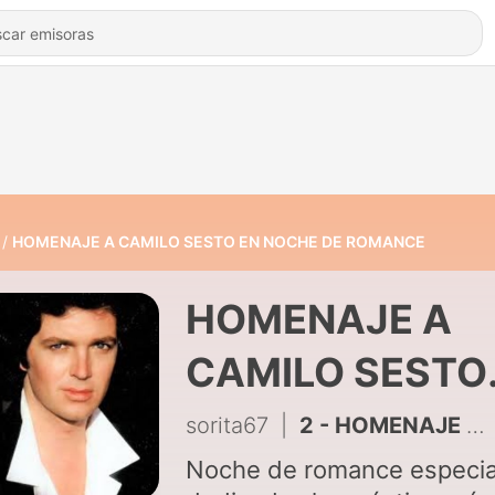
HOMENAJE A CAMILO SESTO EN NOCHE DE ROMANCE
HOMENAJE A
CAMILO SESTO
EN NOCHE DE
sorita67
|
2 - HOMENAJE A CAMILO SESTO EN NOCHE DE ROMANCE
ROMANCE
Noche de romance especia