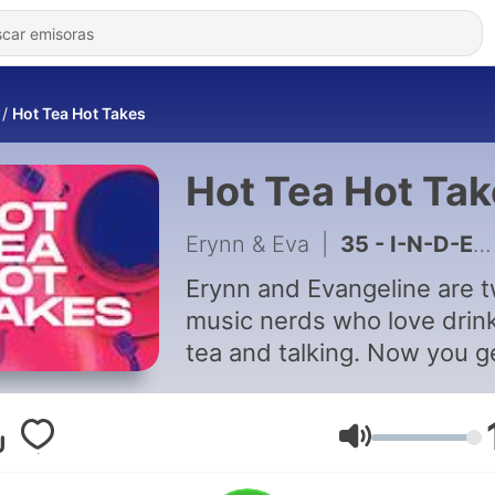
Hot Tea Hot Takes
Hot Tea Hot Ta
Erynn & Eva
|
35 - I-N-D-E-P-E-N-D-E-N-T Do You Know What That Means?
Erynn and Evangeline are 
music nerds who love drin
tea and talking. Now you g
listen to them!
Volumen