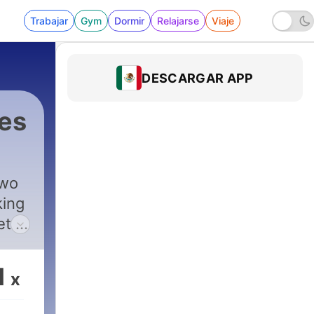
Trabajar
Gym
Dormir
Relajarse
Viaje
DESCARGAR APP
kes
two
king
et to
1
x