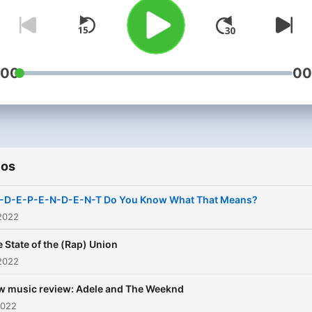
:00
00
ios
N-D-E-P-E-N-D-E-N-T Do You Know What That Means?
2022
 State of the (Rap) Union
2022
w music review: Adele and The Weeknd
2022