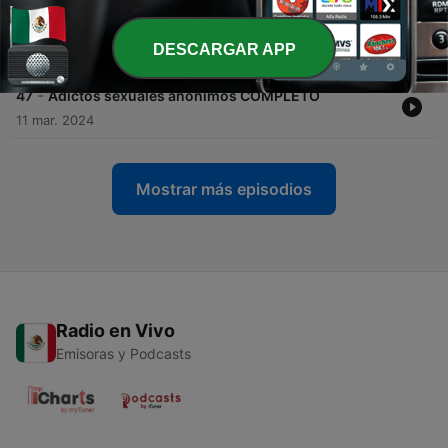
-
48
Un Programa para Ti ALCOHOLICOS ANONIMOS
DESCARGAR APP
11 mar. 2024
-
47
Adictos sexuales anónimos COMPLETO
11 mar. 2024
Mostrar más episodios
Radio en Vivo
Emisoras y Podcasts