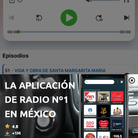
1
x
para saber mas... TIENDA DE MERCADO SHOPS
Volumen
https://huzars.com.mx/ Nuestra libreria virtual https://mundo-
book.com/ Nuestro sitio de Diseño Grafico
https://irdldesign.com.mx/
00:00
00:00
Episodios
-
51
VIDA Y OBRA DE SANTA MARGARITA MARIA
ALACOQUE COMPLETO
12 mar. 2024
-
50
Guía de Introducción a Narcóticos Anónimos
Narcotics Anonymous World Services, Inc.
Chatsworth, California
12 mar. 2024
-
49
LIBRO AZUL DE ALCOHOLICOS ANONIMOS
COMPLETO CON VOZ HUMANA
11 mar. 2024