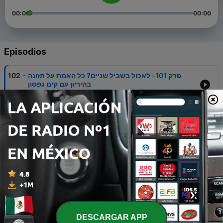
00:00
00:00
Episodios
-
פרק 101- לאכול בשביל שניים? כל האמת על תזונה
102
בהיריון עם קים גפסון
04 ago. 2026
-
פרק 100- עור בהריון עם ד״ר אלגית ישורון
101
22 jul. 2026
-
פרק 99- פרע כתף פרופ׳ שיינר עונה
100
06 jun. 2026
-
פרק 98- נוכחות הורית עם טומי אלתגר
99
19 abr. 2026
-
פרק 97- ילדים במטבח עם קרן אביאל
98
DESCARGAR APP
05 abr. 2026