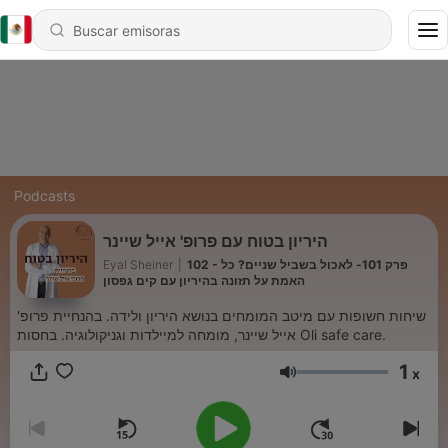
Podcasts
היריון בטוח עם פרופ' אייל שיינר
102 - פרק 101- לאכול בשביל שניים? כל
|
Eyal Sheiner
האמת על תזונה בהיריון עם קים גפסון
שיחות חשופות עם מיטב המומחים בנושא היריון ולידה. בהנחיית פרופ'
אייל שיינר, מומחה למיילדות וגניקולוגיה. בחסות Oli safe care.
1
x
Volumen