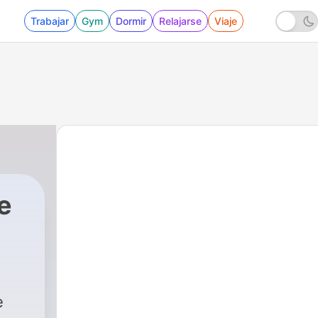
Trabajar
Gym
Dormir
Relajarse
Viaje
e
2 - Episode One - Hockey Is Where It’s Ass
e