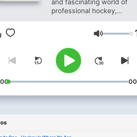
and fascinating world of
professional hockey,
accompanied by like mind
people who all share the l
Volumen
for the same sport.
:00
00
ios