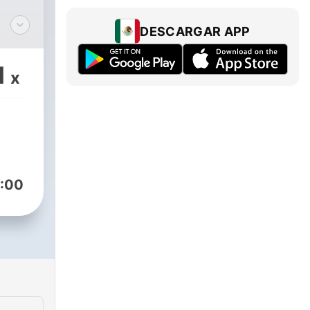
DESCARGAR APP
ed
ove
1
x
:00